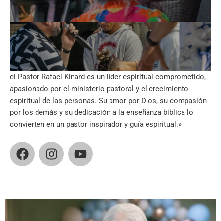
el Pastor Rafael Kinard es un líder espiritual comprometido,
apasionado por el ministerio pastoral y el crecimiento
espiritual de las personas. Su amor por Dios, su compasión
por los demás y su dedicación a la enseñanza bíblica lo
convierten en un pastor inspirador y guía espiritual.»
F
I
Y
a
n
o
c
s
u
e
t
t
b
a
u
o
g
b